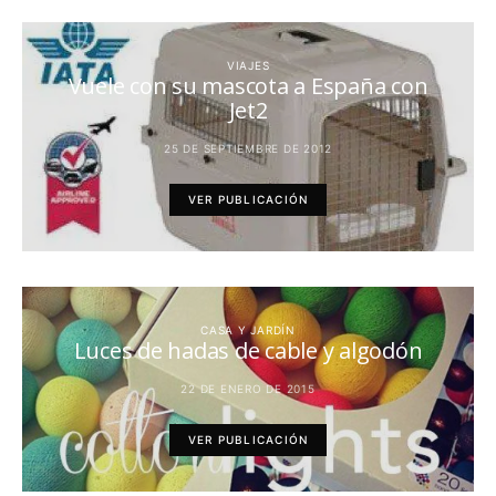
VIAJES
Vuele con su mascota a España con
Jet2
25 DE SEPTIEMBRE DE 2012
VER PUBLICACIÓN
CASA Y JARDÍN
Luces de hadas de cable y algodón
22 DE ENERO DE 2015
VER PUBLICACIÓN