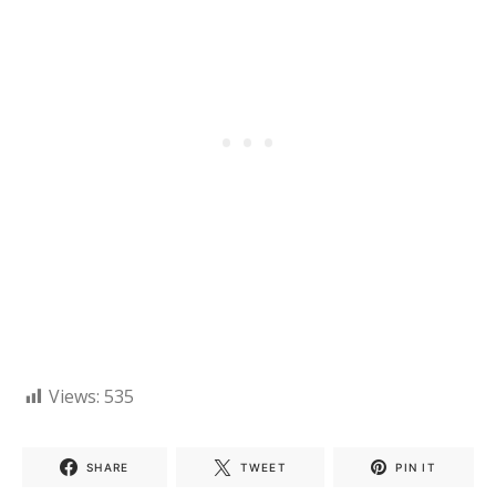
Views:
535
SHARE
TWEET
PIN IT