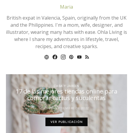
Maria
British expat in Valencia, Spain, originally from the UK
and the Philippines. I'm a mom, wife, designer, and
illustrator, wearing many hats with ease. Ohla Living is
where I share my adventures in lifestyle, travel,
recipes, and creative sparks.
CASA Y JARDÍN
17 de las mejores tiendas online para
comprar cactus y suculentas
19 DE SEPTIEMBRE DE 2022
VER PUBLICACIÓN