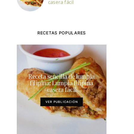
casera fácil
RECETAS POPULARES
Receta sencilla de lumpia
filipina: Lumpia filipina
casera fácil
VER PUBLICACIÓN